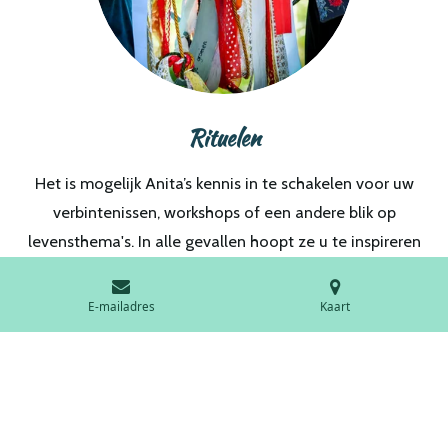
Rituelen
Het is mogelijk Anita’s kennis in te schakelen voor uw
verbintenissen, workshops of een andere blik op
levensthema's. In alle gevallen hoopt ze u te inspireren
en vooral kennis te laten maken met de magie die leven
heet!
E-mailadres
Kaart
F
I
a
n